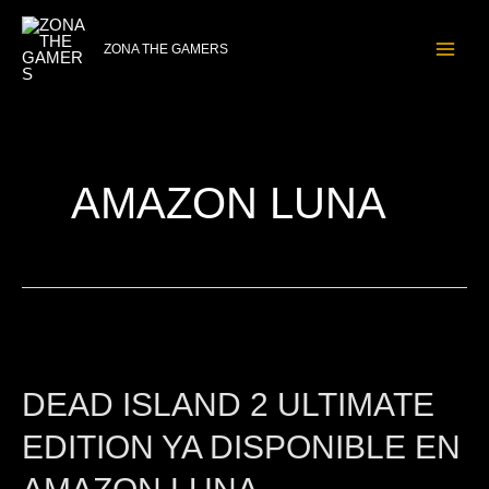
Ir
MAI
al
ZONA THE GAMERS
ME
contenido
AMAZON LUNA
Dead
Island
DEAD ISLAND 2 ULTIMATE
2
Ultimate
EDITION YA DISPONIBLE EN
Edition