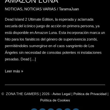
AMAZON LUNA
ya
disponible
NOTICIAS
,
NOTICIAS VARIAS
/
TaramaJuan
en
Dead Island 2 Ultimate Edition, la esperada y aclamada
Amazon
secuela del icónico juego de acción en primera persona, ya
Luna
está disponible en Amazon Luna. Esta incorporación marca un
hito para los fanáticos del género de supervivencia zombi,
permitiéndoles sumergirse en el caos sangriento de Los
Ángeles sin necesidad de consolas potentes ni instalaciones
pesadas. Dead […]
Leer más »
© ZONA THE GAMERS | 2026 -
Aviso Legal
|
Politica de Privacidad
|
Política de Cookies
F
T
T
I
R
W