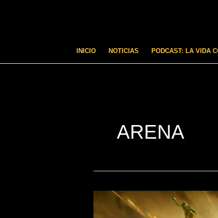
Ir
al
contenido
INICIO
NOTICIAS
PODCAST: LA VIDA 
ARENA
Warhammer
40.000: