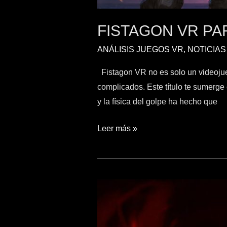
FISTAGON VR PA
ANÁLISIS JUEGOS VR
,
NOTICIAS
Fistagon VR no es solo un videojueg
complicados. Este título te sumerge
y la física del golpe ha hecho que
Leer más »
Vex
Mage
Steam