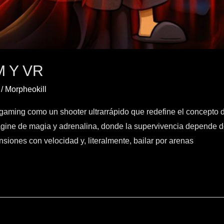
 Y VR
/
Morpheokill
gaming como un shooter ultrarrápido que redefine el concepto d
ágine de magia y adrenalina, donde la supervivencia depende 
siones con velocidad y, literalmente, bailar por arenas