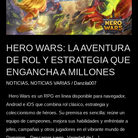
aventura
de
rol
y
estrategia
que
HERO WARS: LA AVENTURA
engancha
DE ROL Y ESTRATEGIA QUE
a
millones
ENGANCHA A MILLONES
NOTICIAS
,
NOTICIAS VARIAS
/
Danzila007
Hero Wars es un RPG en línea disponible para navegador,
Android e iOS que combina rol clásico, estrategia y
coleccionismo de héroes. Su premisa es sencilla: reúne un
equipo de campeones, mejora sus habilidades y enfréntate a
jefes, campañas y otros jugadores en el vibrante mundo de
Dominion. Descargar juego Variedad de […]