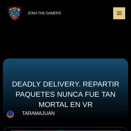
Ir
MAI
al
ZONA THE GAMERS
ME
contenido
DEADLY DELIVERY. REPARTIR
PAQUETES NUNCA FUE TAN
MORTAL EN VR
TARAMAJUAN