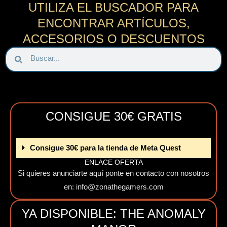
UTILIZA EL BUSCADOR PARA
ENCONTRAR ARTÍCULOS,
ACCESORIOS O DESCUENTOS
B
B
u
u
s
s
c
c
a
a
CONSIGUE 30€ GRATIS
r
r
Consigue 30€ para la tienda de Meta Quest
ENLACE OFERTA
Si quieres anunciarte aquí ponte en contacto con nosotros
en: info@zonathegamers.com
YA DISPONIBLE: THE ANOMALY