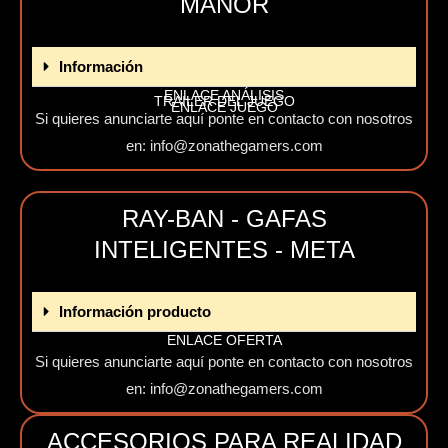
MANOR
Información
ENLACE ANÁLISIS
TRAILER DEL JUEGO
ENLACE JUEGO
Si quieres anunciarte aquí ponte en contacto con nosotros
en: info@zonathegamers.com
RAY-BAN - GAFAS
INTELIGENTES - META
Información producto
ENLACE OFERTA
Si quieres anunciarte aquí ponte en contacto con nosotros
en: info@zonathegamers.com
ACCESORIOS PARA REALIDAD