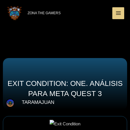
Ir
MAI
al
ZONA THE GAMERS
ME
contenido
EXIT CONDITION: ONE. ANÁLISIS
PARA META QUEST 3
TARAMAJUAN