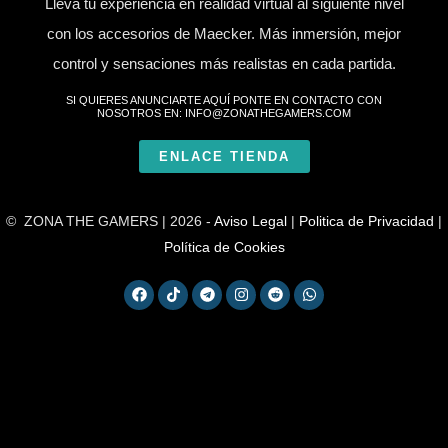
Lleva tu experiencia en realidad virtual al siguiente nivel
con los accesorios de Maecker. Más inmersión, mejor
control y sensaciones más realistas en cada partida.
SI QUIERES ANUNCIARTE AQUÍ PONTE EN CONTACTO CON
NOSOTROS EN: INFO@ZONATHEGAMERS.COM
ENLACE TIENDA
© ZONA THE GAMERS | 2026 -
Aviso Legal
|
Politica de Privacidad
|
Política de Cookies
F
T
T
I
R
W
a
i
e
n
e
h
c
k
l
s
d
a
e
t
e
t
d
t
b
o
g
a
i
s
o
k
r
g
t
a
o
a
r
p
k
m
a
p
m