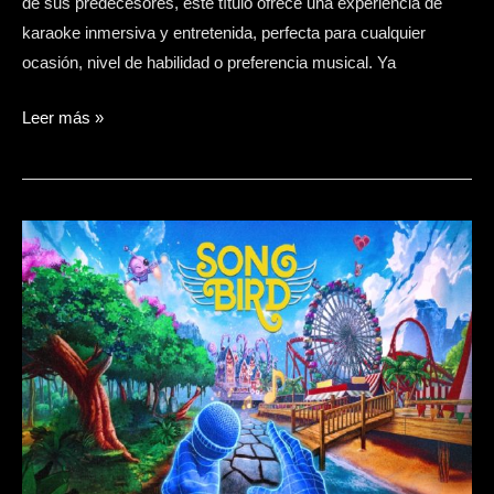
de sus predecesores, este título ofrece una experiencia de
karaoke inmersiva y entretenida, perfecta para cualquier
ocasión, nivel de habilidad o preferencia musical. Ya
Leer más »
Songbird.
Saca
el
artista
que
llevas
dentro
en
VR