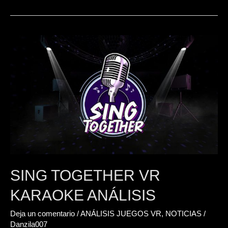
Sing
Together
VR
Karaoke
Análisis
SING TOGETHER VR
KARAOKE ANÁLISIS
Deja un comentario
/
ANÁLISIS JUEGOS VR
,
NOTICIAS
/
Danzila007