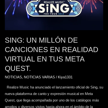
en
realidad
virtual
en
tus
Meta
SING: UN MILLÓN DE
Quest.
CANCIONES EN REALIDAD
VIRTUAL EN TUS META
QUEST.
NOTICIAS
,
NOTICIAS VARIAS
/
Kiya1331
Realize Music ha anunciado el lanzamiento oficial de Sing, su
nueva plataforma de canto y expresión musical en Meta
Quest, que llega acompañada por uno de los catálogos más
amplios y diversos vistos hasta ahora en el ámbito de la