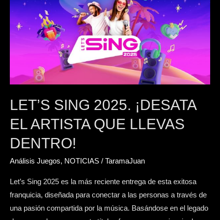
Sing
2025.
¡Desata
el
artista
que
llevas
dentro!
LET’S SING 2025. ¡DESATA
EL ARTISTA QUE LLEVAS
DENTRO!
Análisis Juegos
,
NOTICIAS
/
TaramaJuan
Let’s Sing 2025 es la más reciente entrega de esta exitosa
franquicia, diseñada para conectar a las personas a través de
una pasión compartida por la música. Basándose en el legado