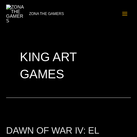
Ir
MAI
al
ZONA THE GAMERS
ME
contenido
KING ART
GAMES
Dawn
of
DAWN OF WAR IV: EL
War