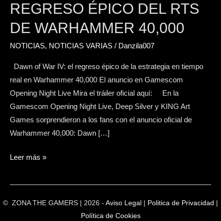
IV:
REGRESO ÉPICO DEL RTS
el
DE WARHAMMER 40,000
regreso
épico
NOTICIAS
,
NOTICIAS VARIAS
/
Danzila007
del
Dawn of War IV: el regreso épico de la estrategia en tiempo
RTS
real en Warhammer 40,000 El anuncio en Gamescom
de
Opening Night Live Mira el tráiler oficial aquí: En la
Warhammer
Gamescom Opening Night Live, Deep Silver y KING Art
40,000
Games sorprendieron a los fans con el anuncio oficial de
Warhammer 40,000: Dawn […]
Leer más »
© ZONA THE GAMERS | 2026 -
Aviso Legal
|
Politica de Privacidad
|
Política de Cookies