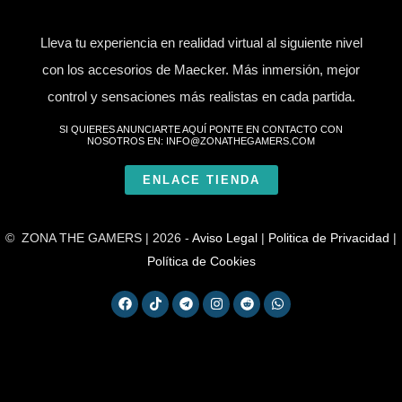
Lleva tu experiencia en realidad virtual al siguiente nivel
con los accesorios de Maecker. Más inmersión, mejor
control y sensaciones más realistas en cada partida.
SI QUIERES ANUNCIARTE AQUÍ PONTE EN CONTACTO CON
NOSOTROS EN: INFO@ZONATHEGAMERS.COM
ENLACE TIENDA
© ZONA THE GAMERS | 2026 -
Aviso Legal
|
Politica de Privacidad
|
Política de Cookies
F
T
T
I
R
W
a
i
e
n
e
h
c
k
l
s
d
a
e
t
e
t
d
t
b
o
g
a
i
s
o
k
r
g
t
a
o
a
r
p
k
m
a
p