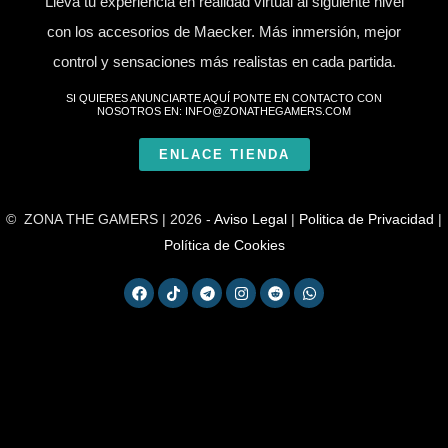
Lleva tu experiencia en realidad virtual al siguiente nivel
con los accesorios de Maecker. Más inmersión, mejor
control y sensaciones más realistas en cada partida.
SI QUIERES ANUNCIARTE AQUÍ PONTE EN CONTACTO CON
NOSOTROS EN: INFO@ZONATHEGAMERS.COM
ENLACE TIENDA
© ZONA THE GAMERS | 2026 -
Aviso Legal
|
Politica de Privacidad
|
Política de Cookies
F
T
T
I
R
W
a
i
e
n
e
h
c
k
l
s
d
a
e
t
e
t
d
t
b
o
g
a
i
s
o
k
r
g
t
a
o
a
r
p
k
m
a
p
m