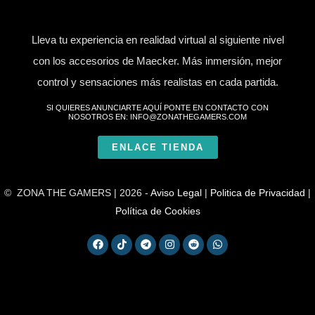
Lleva tu experiencia en realidad virtual al siguiente nivel
con los accesorios de Maecker. Más inmersión, mejor
control y sensaciones más realistas en cada partida.
SI QUIERES ANUNCIARTE AQUÍ PONTE EN CONTACTO CON
NOSOTROS EN: INFO@ZONATHEGAMERS.COM
ENLACE TIENDA
© ZONA THE GAMERS | 2026 -
Aviso Legal
|
Politica de Privacidad
|
Política de Cookies
F
T
T
I
R
W
a
i
e
n
e
h
c
k
l
s
d
a
e
t
e
t
d
t
b
o
g
a
i
s
o
k
r
g
t
a
o
a
r
p
k
m
a
p