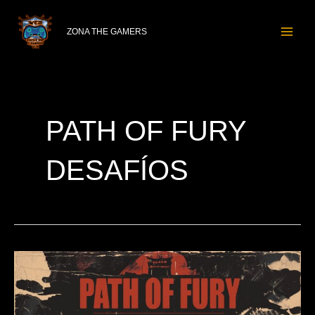
Ir
MAI
al
ZONA THE GAMERS
ME
contenido
PATH OF FURY
DESAFÍOS
¡Path
of
Fury