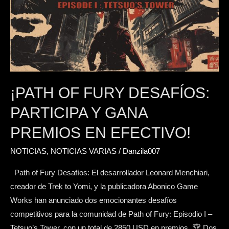
Desafíos:
participa
y
gana
premios
en
efectivo!
¡PATH OF FURY DESAFÍOS:
PARTICIPA Y GANA
PREMIOS EN EFECTIVO!
NOTICIAS
,
NOTICIAS VARIAS
/
Danzila007
Path of Fury Desafíos: El desarrollador Leonard Menchiari,
creador de Trek to Yomi, y la publicadora Abonico Game
Works han anunciado dos emocionantes desafíos
competitivos para la comunidad de Path of Fury: Episodio I –
Tetsuo’s Tower, con un total de 2850 USD en premios. 🏆 Dos