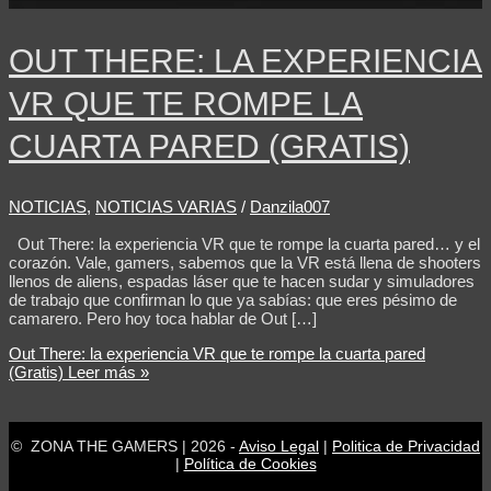
OUT THERE: LA EXPERIENCIA
VR QUE TE ROMPE LA
CUARTA PARED (GRATIS)
NOTICIAS
,
NOTICIAS VARIAS
/
Danzila007
Out There: la experiencia VR que te rompe la cuarta pared… y el
corazón. Vale, gamers, sabemos que la VR está llena de shooters
llenos de aliens, espadas láser que te hacen sudar y simuladores
de trabajo que confirman lo que ya sabías: que eres pésimo de
camarero. Pero hoy toca hablar de Out […]
Out There: la experiencia VR que te rompe la cuarta pared
(Gratis)
Leer más »
© ZONA THE GAMERS | 2026 -
Aviso Legal
|
Politica de Privacidad
|
Política de Cookies