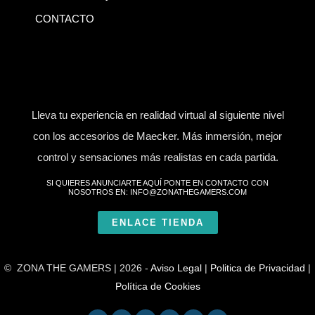
CONTACTO
Lleva tu experiencia en realidad virtual al siguiente nivel
con los accesorios de Maecker. Más inmersión, mejor
control y sensaciones más realistas en cada partida.
SI QUIERES ANUNCIARTE AQUÍ PONTE EN CONTACTO CON
NOSOTROS EN: INFO@ZONATHEGAMERS.COM
ENLACE TIENDA
© ZONA THE GAMERS | 2026 -
Aviso Legal
|
Politica de Privacidad
|
Política de Cookies
F
T
T
I
R
W