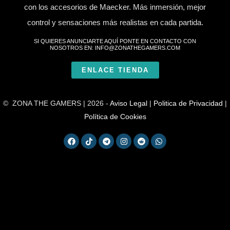
con los accesorios de Maecker. Más inmersión, mejor
control y sensaciones más realistas en cada partida.
SI QUIERES ANUNCIARTE AQUÍ PONTE EN CONTACTO CON
NOSOTROS EN: INFO@ZONATHEGAMERS.COM
ENLACE TIENDA
© ZONA THE GAMERS | 2026 -
Aviso Legal
|
Politica de Privacidad
|
Política de Cookies
F
T
T
I
R
W
a
i
e
n
e
h
c
k
l
s
d
a
e
t
e
t
d
t
b
o
g
a
i
s
o
k
r
g
t
a
o
a
r
p
k
m
a
p
m