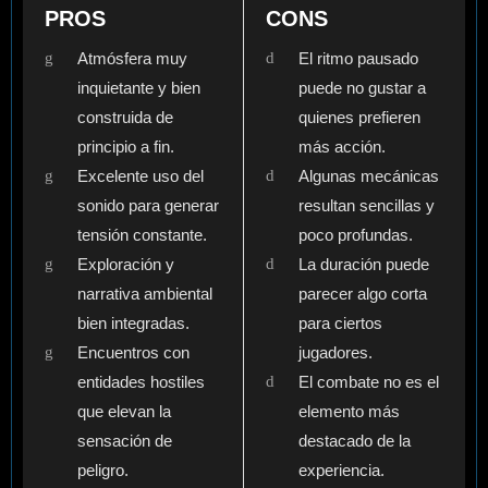
PROS
CONS
Atmósfera muy
El ritmo pausado
inquietante y bien
puede no gustar a
construida de
quienes prefieren
principio a fin.
más acción.
Excelente uso del
Algunas mecánicas
sonido para generar
resultan sencillas y
tensión constante.
poco profundas.
Exploración y
La duración puede
narrativa ambiental
parecer algo corta
bien integradas.
para ciertos
Encuentros con
jugadores.
entidades hostiles
El combate no es el
que elevan la
elemento más
sensación de
destacado de la
peligro.
experiencia.