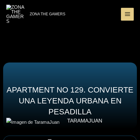
Ir
MAI
al
ZONA THE GAMERS
ME
contenido
APARTMENT NO 129. CONVIERTE
UNA LEYENDA URBANA EN
PESADILLA
TARAMAJUAN